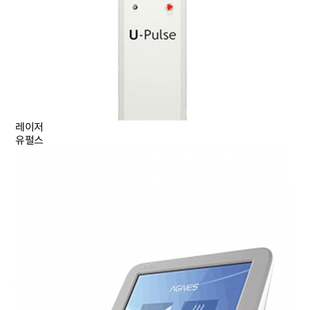
레이저
유펄스