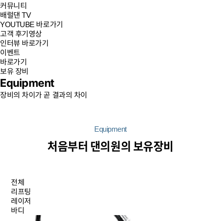
커뮤니티
배럴댄 TV
YOUTUBE 바로가기
고객 후기영상
인터뷰 바로가기
이벤트
바로가기
보유 장비
Equipment
장비의 차이가 곧 결과의 차이
Equipment
처음부터 댄의원의 보유장비
전체
리프팅
레이저
바디